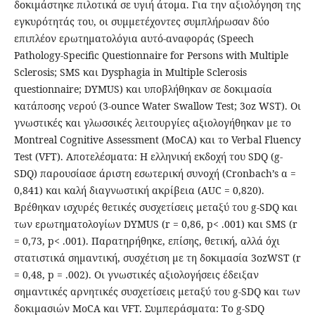
δοκιμάστηκε πιλοτικά σε υγιή άτομα. Για την αξιολόγηση της
εγκυρότητάς του, οι συμμετέχοντες συμπλήρωσαν δύο
επιπλέον ερωτηματολόγια αυτό-αναφοράς (Speech
Pathology-Specific Questionnaire for Persons with Multiple
Sclerosis; SMS και Dysphagia in Multiple Sclerosis
questionnaire; DYMUS) και υποβλήθηκαν σε δοκιμασία
κατάποσης νερού (3-ounce Water Swallow Test; 3oz WST). Οι
γνωστικές και γλωσσικές λειτουργίες αξιολογήθηκαν με το
Montreal Cognitive Assessment (MoCA) και το Verbal Fluency
Test (VFT). Αποτελέσματα: Η ελληνική εκδοχή του SDQ (g-
SDQ) παρουσίασε άριστη εσωτερική συνοχή (Cronbach’s α =
0,841) και καλή διαγνωστική ακρίβεια (AUC = 0,820).
Βρέθηκαν ισχυρές θετικές συσχετίσεις μεταξύ του g-SDQ και
των ερωτηματολογίων DYMUS (r = 0,86, p< .001) και SMS (r
= 0,73, p< .001). Παρατηρήθηκε, επίσης, θετική, αλλά όχι
στατιστικά σημαντική, συσχέτιση με τη δοκιμασία 3ozWST (r
= 0,48, p = .002). Οι γνωστικές αξιολογήσεις έδειξαν
σημαντικές αρνητικές συσχετίσεις μεταξύ του g-SDQ και των
δοκιμασιών MoCA και VFT. Συμπεράσματα: Το g-SDQ